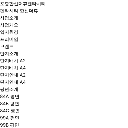
포항한신더휴펜타시티
펜타시티 한신더휴
사업소개
사업개요
입지환경
프리미엄
브랜드
단지소개
단지배치 A2
단지배치 A4
단지안내 A2
단지안내 A4
평면소개
84A 평면
84B 평면
84C 평면
99A 평면
99B 평면